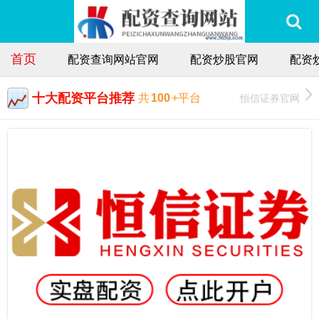
首页
配资查询网站官网
配资炒股官网
配资
十大配资平台推荐
恒信证券官网
共
100
+平台