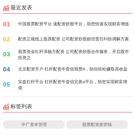
最近发表
01
中国股票配资平台 速配资炒股平台，助您快速实现财富增值
02
配资正规线上股票配资 公司配资炒股赔偿责任纠纷调解方案
股票资金杠杆泽杨方配资 公司配资炒股合作服务，开启股市
03
投资之
04
北京配资开户 杠杆配资牛壹佰我赞A，助你轻松赚取高收益
实盘杠杆平台 杠杆配资牛壹佰完善a平台，助您实现财富增
05
值
标签列表
中广资本管理
股票配资惠管钱