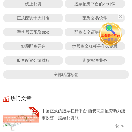
线上配资
股票配资平台的小知识
正规配资十大排名
配资交易软件
手机股票配资app
配资安全证券配资门户
炒股配资开户
炒股资金杠杆是什么意思
股票配资公司排行
期货配资业务
全部话题标签
热门文章
中国正规的股票杠杆平台 西安高新配资助力股
市投资，股票配资服
263