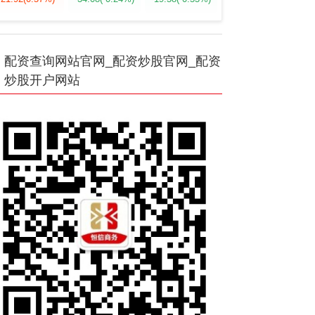
配资查询网站官网_配资炒股官网_配资
炒股开户网站