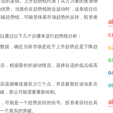
背后的逻辑。上升趋势线代表了买方力量的逐渐增
的优势。当股价在趋势线附近波动时，这条线往往
突破趋势线，可能意味着市场趋势的反转，投资者
0
以通过以下几个步骤来进行趋势线分析：
的历史数据，确定当前市场是处于上升趋势还是下降趋
0
0
场趋势后，根据股价的波动情况，选择合适的低点或高
0
趋势线应该能够连接至少三个点，并且被股价波动多次
0
破，那么可能需要重新绘制。
势线时，可能是一个趋势反转的信号。投资者应结合其
一个真实的突破。