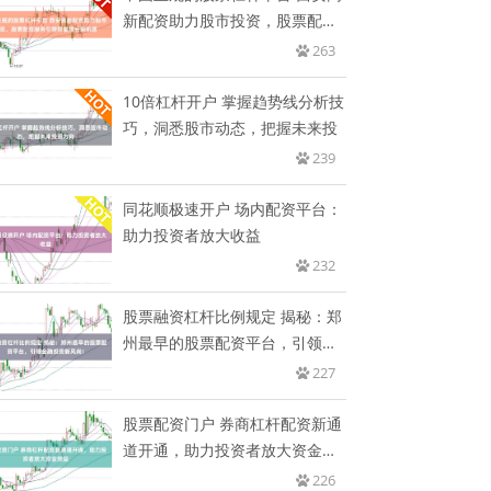
新配资助力股市投资，股票配资
服
263
10倍杠杆开户 掌握趋势线分析技
巧，洞悉股市动态，把握未来投
239
同花顺极速开户 场内配资平台：
助力投资者放大收益
232
股票融资杠杆比例规定 揭秘：郑
州最早的股票配资平台，引领金
融
227
股票配资门户 券商杠杆配资新通
道开通，助力投资者放大资金效
益
226