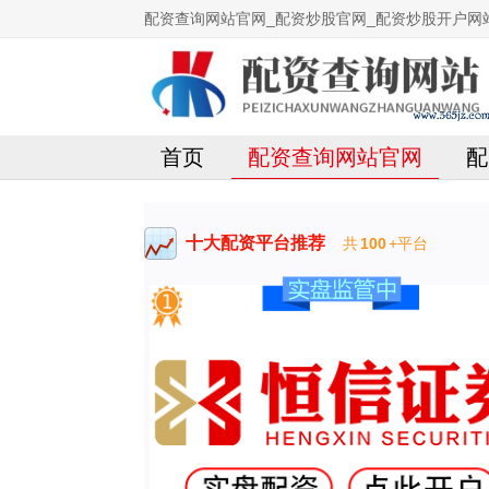
配资查询网站官网_配资炒股官网_配资炒股开户网
首页
配资查询网站官网
配
十大配资平台推荐
共
100
+平台