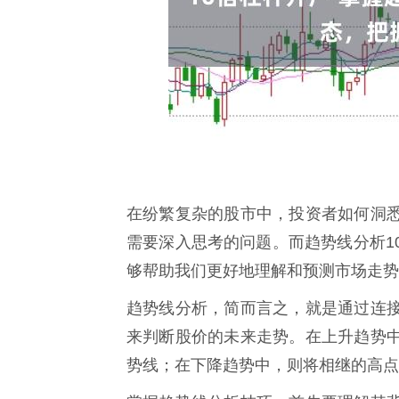
在纷繁复杂的股市中，投资者如何洞
需要深入思考的问题。而趋势线分析1
够帮助我们更好地理解和预测市场走势
趋势线分析，简而言之，就是通过连
来判断股价的未来走势。在上升趋势
势线；在下降趋势中，则将相继的高点