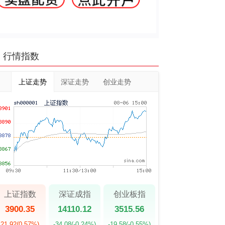
行情指数
上证走势
深证走势
创业走势
上证指数
深证成指
创业板指
3900.35
14110.12
3515.56
21.92
(0.57%)
-34.08
(-0.24%)
-19.58
(-0.55%)