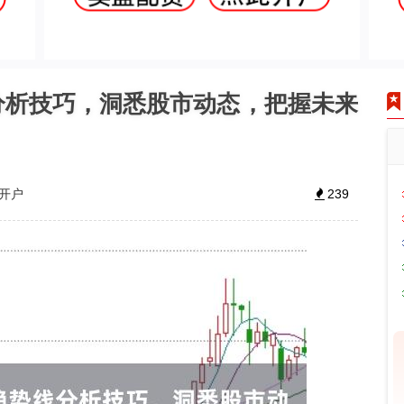
线分析技巧，洞悉股市动态，把握未来
杆开户
239