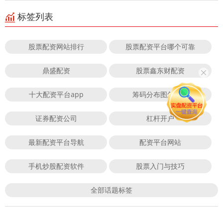
标签列表
股票配资网站排行
股票配资平台哪个可靠
鼎盛配资
股票鑫东财配资
十大配资平台app
筹码分布图怎么看
证券配资公司
杠杆开户
最新配资平台导航
配资平台网站
手机炒股配资软件
股票入门与技巧
全部话题标签