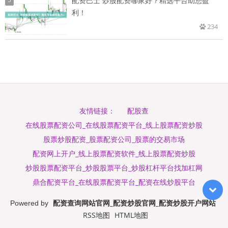
配资巴士 炒股配资哪家好？精选平台助您盈
利！
234
配股查
友情链接：
在线股票配资公司_在线股票配资平台_线上股票配资炒股
股票炒股配资_股票配资公司_股票的交易市场
配资网上开户_线上股票配资软件_线上股票配资炒股
炒股股票配资平台_炒股股票平台_炒股杠杆平台找加杠网
鼎合配资平台_在线股票配资平台_配资在线炒股平台
配资查询网站官网_配资炒股官网_配资炒股开户网站
Powered by
RSS地图
HTML地图