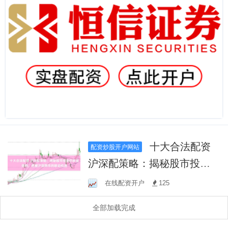
十大合法配资
配资炒股开户网站
沪深配策略：揭秘股市投资
的黄金搭档，把握沪深两市
在线配资开户
125
的联动机遇
全部加载完成