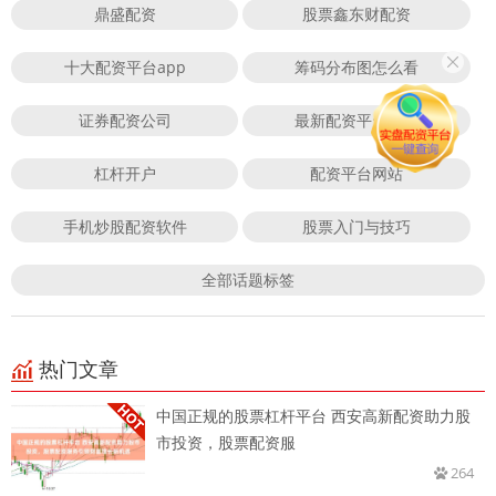
鼎盛配资
股票鑫东财配资
十大配资平台app
筹码分布图怎么看
证券配资公司
最新配资平台导航
杠杆开户
配资平台网站
手机炒股配资软件
股票入门与技巧
全部话题标签
热门文章
中国正规的股票杠杆平台 西安高新配资助力股
市投资，股票配资服
264