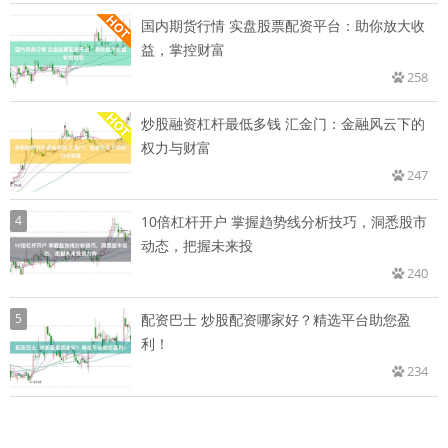
国内期货行情 实盘股票配资平台：助你放大收
益，掌控财富
258
炒股融资杠杆最低多钱 汇金门：金融风云下的
权力与财富
247
4
10倍杠杆开户 掌握趋势线分析技巧，洞悉股市
动态，把握未来投
240
5
配资巴士 炒股配资哪家好？精选平台助您盈
利！
234