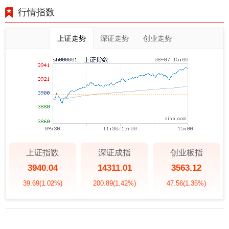
行情指数
上证走势
深证走势
创业走势
上证指数
深证成指
创业板指
3940.04
14311.01
3563.12
39.69
(1.02%)
200.89
(1.42%)
47.56
(1.35%)