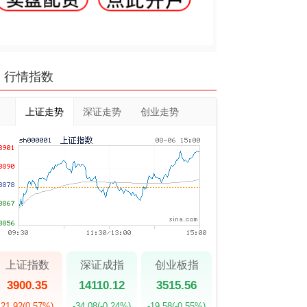
行情指数
上证走势
深证走势
创业走势
上证指数
深证成指
创业板指
3900.35
14110.12
3515.56
21.92
(0.57%)
-34.08
(-0.24%)
-19.58
(-0.55%)