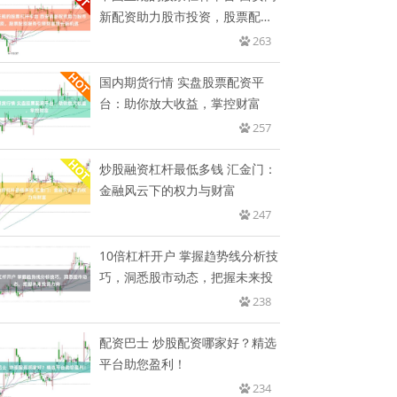
新配资助力股市投资，股票配资
服
263
国内期货行情 实盘股票配资平
台：助你放大收益，掌控财富
257
炒股融资杠杆最低多钱 汇金门：
金融风云下的权力与财富
247
10倍杠杆开户 掌握趋势线分析技
巧，洞悉股市动态，把握未来投
238
配资巴士 炒股配资哪家好？精选
平台助您盈利！
234