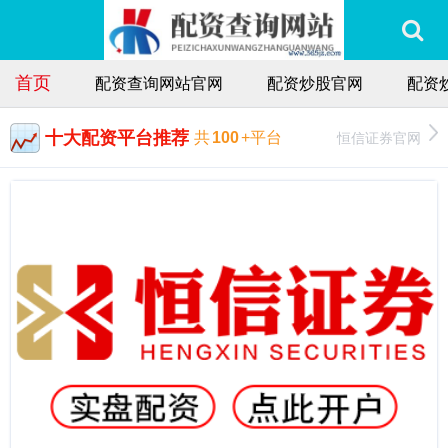
首页
配资查询网站官网
配资炒股官网
配资
十大配资平台推荐
恒信证券官网
共
100
+平台