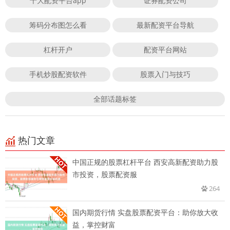
十大配资平台app
证券配资公司
筹码分布图怎么看
最新配资平台导航
杠杆开户
配资平台网站
手机炒股配资软件
股票入门与技巧
全部话题标签
热门文章
中国正规的股票杠杆平台 西安高新配资助力股
市投资，股票配资服
264
国内期货行情 实盘股票配资平台：助你放大收
益，掌控财富