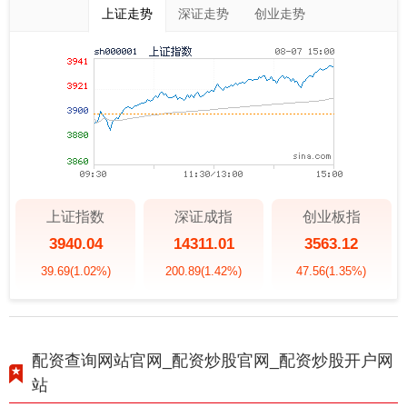
上证走势
深证走势
创业走势
上证指数
深证成指
创业板指
3940.04
14311.01
3563.12
39.69
(1.02%)
200.89
(1.42%)
47.56
(1.35%)
配资查询网站官网_配资炒股官网_配资炒股开户网
站