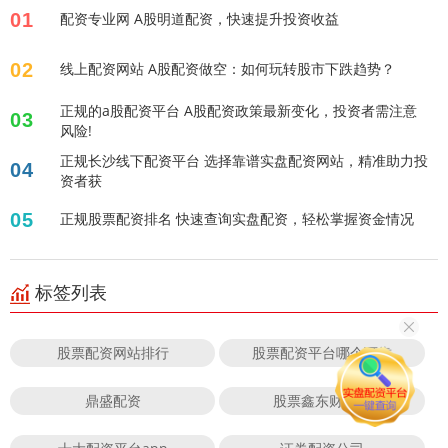
01
配资专业网 A股明道配资，快速提升投资收益
02
线上配资网站 A股配资做空：如何玩转股市下跌趋势？
正规的a股配资平台 A股配资政策最新变化，投资者需注意
03
风险!
正规长沙线下配资平台 选择靠谱实盘配资网站，精准助力投
04
资者获
05
正规股票配资排名 快速查询实盘配资，轻松掌握资金情况
标签列表
股票配资网站排行
股票配资平台哪个可靠
鼎盛配资
股票鑫东财配资