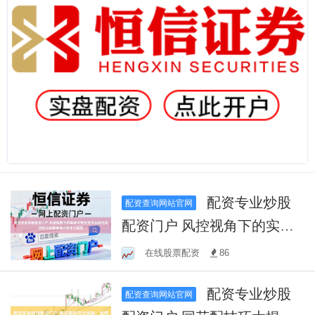
配资专业炒股
配资查询网站官网
配资门户 风控视角下的实盘
可查配资平台持仓流动性分
在线股票配资
86
级管理通过样本分层观
配资专业炒股
配资查询网站官网