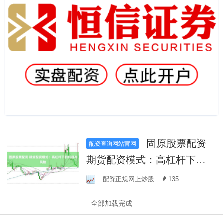
固原股票配资
配资查询网站官网
期货配资模式：高杠杆下的
机遇与风险
配资正规网上炒股
135
全部加载完成