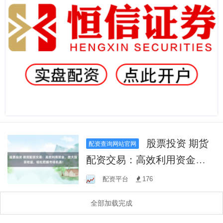
股票投资 期货
配资查询网站官网
配资交易：高效利用资金，
放大投资收益，轻松把握市
配资平台
176
场机遇！
全部加载完成