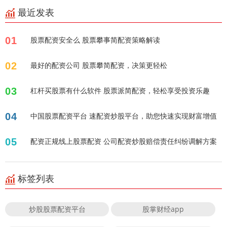
最近发表
01
股票配资安全么 股票攀事简配资策略解读
02
最好的配资公司 股票攀简配资，决策更轻松
03
杠杆买股票有什么软件 股票派简配资，轻松享受投资乐趣
04
中国股票配资平台 速配资炒股平台，助您快速实现财富增值
05
配资正规线上股票配资 公司配资炒股赔偿责任纠纷调解方案
标签列表
炒股股票配资平台
股掌财经app