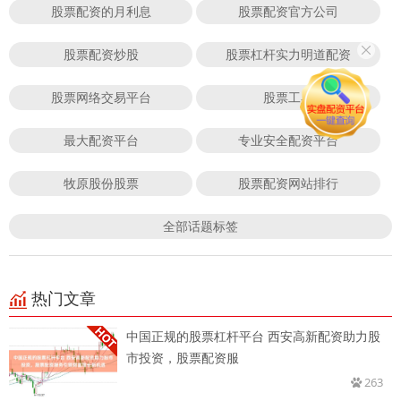
股票配资的月利息
股票配资官方公司
股票配资炒股
股票杠杆实力明道配资
股票网络交易平台
股票工具
最大配资平台
专业安全配资平台
牧原股份股票
股票配资网站排行
全部话题标签
热门文章
中国正规的股票杠杆平台 西安高新配资助力股
市投资，股票配资服
263