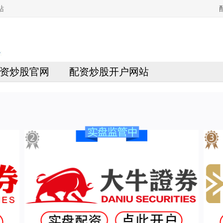
站
资炒股官网
配资炒股开户网站