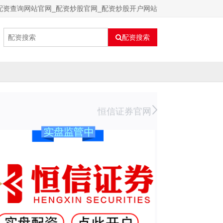
配资查询网站官网_配资炒股官网_配资炒股开户网站
配资搜索
恒信证券官网