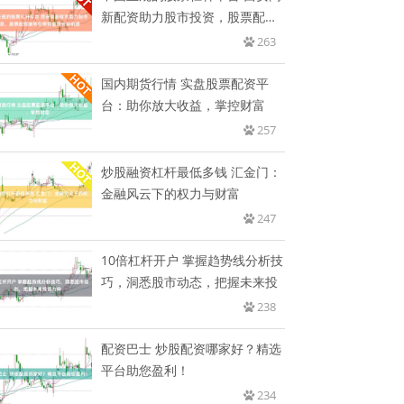
新配资助力股市投资，股票配资
服
263
国内期货行情 实盘股票配资平
台：助你放大收益，掌控财富
257
炒股融资杠杆最低多钱 汇金门：
金融风云下的权力与财富
247
10倍杠杆开户 掌握趋势线分析技
巧，洞悉股市动态，把握未来投
238
配资巴士 炒股配资哪家好？精选
平台助您盈利！
234