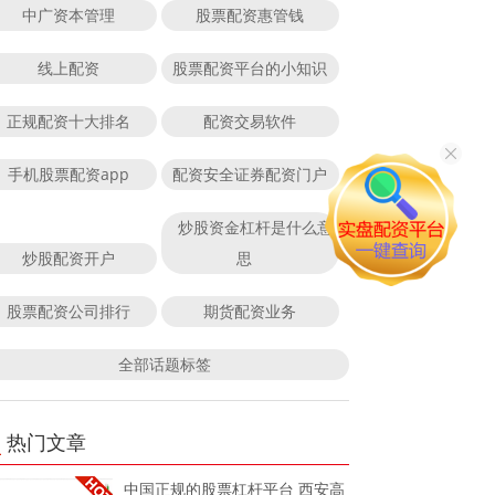
中广资本管理
股票配资惠管钱
线上配资
股票配资平台的小知识
正规配资十大排名
配资交易软件
手机股票配资app
配资安全证券配资门户
炒股资金杠杆是什么意
炒股配资开户
思
股票配资公司排行
期货配资业务
全部话题标签
热门文章
中国正规的股票杠杆平台 西安高