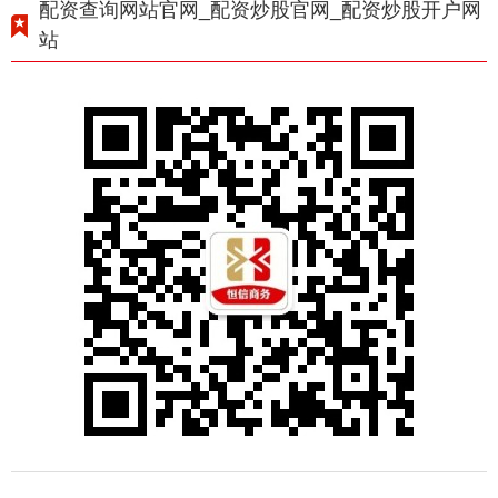
配资查询网站官网_配资炒股官网_配资炒股开户网
站