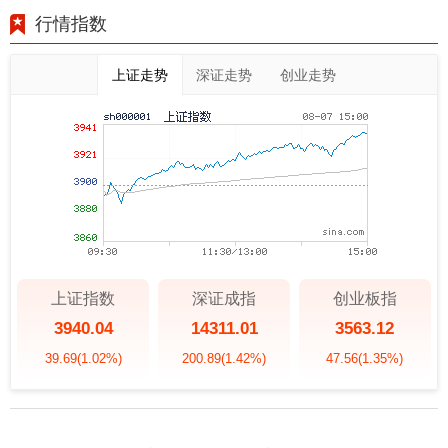
行情指数
上证走势
深证走势
创业走势
上证指数
深证成指
创业板指
3940.04
14311.01
3563.12
39.69
(1.02%)
200.89
(1.42%)
47.56
(1.35%)