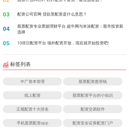
03
配资公司官网 贷款里配资是什么意思？
股票配资专业票据理财平台 超牛网与米涂配资：股市投资新
04
选择
05
10倍日配资平台 场外配资开放，现在就开始投资吧!
标签列表
中广资本管理
股票配资惠管钱
线上配资
股票配资平台的小知识
正规配资十大排名
配资交易软件
手机股票配资app
配资安全证券配资门户