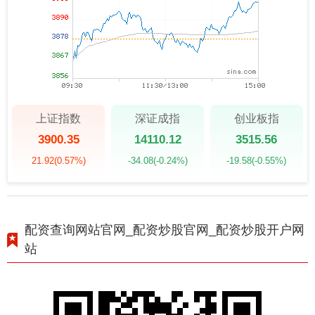
上证指数
深证成指
创业板指
3900.35
14110.12
3515.56
21.92
(0.57%)
-34.08
(-0.24%)
-19.58
(-0.55%)
配资查询网站官网_配资炒股官网_配资炒股开户网
站