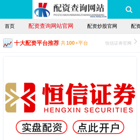
配资查询网站官网
首页
配资炒股官网
配
十大配资平台推荐
恒信证券官网
共
100
+平台