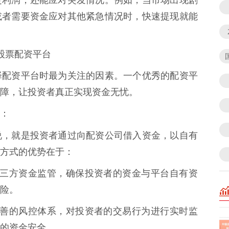
或者需要资金应对其他紧急情况时，快速提现就能
的股票配资平台
择配资平台时最为关注的因素。一个优秀的配资平
障，让投资者真正实现资金无忧。
：
说，就是投资者通过向配资公司借入资金，以自有
方式的优势在于：
接受第三方资金监管，确保投资者的资金与平台自有资
险。
建立完善的风控体系，对投资者的交易行为进行实时监
的资金安全。