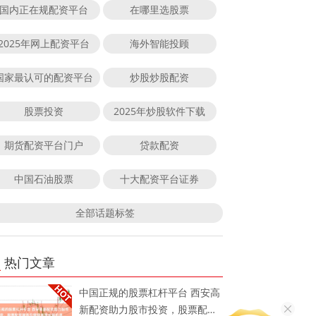
国内正在规配资平台
在哪里选股票
2025年网上配资平台
海外智能投顾
国家最认可的配资平台
炒股炒股配资
股票投资
2025年炒股软件下载
期货配资平台门户
贷款配资
中国石油股票
十大配资平台证券
全部话题标签
热门文章
中国正规的股票杠杆平台 西安高
新配资助力股市投资，股票配资