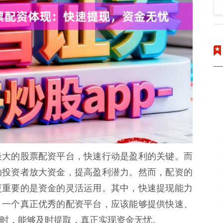
最大的股票配资平台，快速行动是盈利的关键。而
助投资者放大资金，提高盈利潜力。然而，配资的
更重要的是资金的灵活运用。其中，快速提现能力
。一个真正优秀的配资平台，应该能够提供快速、
时，能够及时提取，真正实现资金无忧。