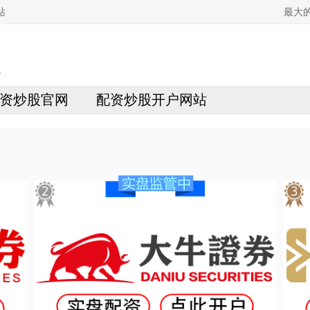
站
最大
资炒股官网
配资炒股开户网站