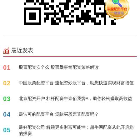
最近发表
01
股票配资安全么 股票攀事简配资策略解读
02
中国股票配资平台 速配资炒股平台，助您快速实现财富增值
03
北京配资开户 杠杆配资牛壹佰我赞A，助你轻松赚取高收益
04
最认可的配资平台 贷款买股票算配资吗？
最好配资公司 解锁更多财富可能性：超牛网配资从此开启您
05
的投资