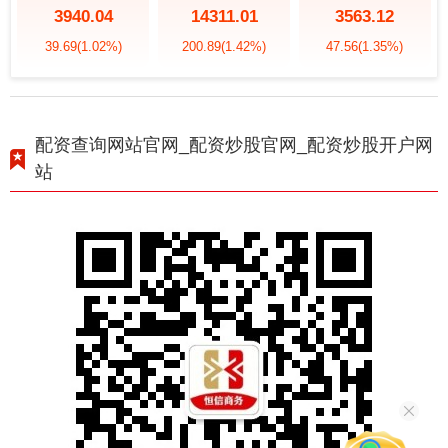
3940.04
14311.01
3563.12
39.69
(1.02%)
200.89
(1.42%)
47.56
(1.35%)
配资查询网站官网_配资炒股官网_配资炒股开户网
站